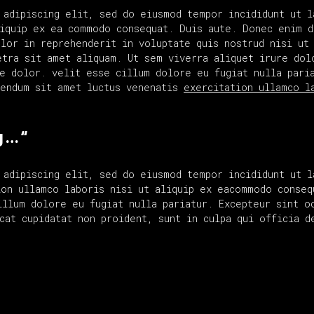
 adipiscing elit, sed do eiusmod tempor incididunt ut l
liquip ex ea commodo consequat. Duis aute. Donec enim d
olor in reprehenderit in voluptate quis nostrud nisi ut
etra sit amet aliquam. Ut sem viverra aliquet irure dol
re dolor. velit esse cillum dolore eu fugiat nulla pari
bendum sit amet luctus venenatis
exercitation ullamco l
g … “
 adipiscing elit, sed do eiusmod tempor incididunt ut l
ion ullamco laboris nisi ut aliquip ex eacommodo conseq
illum dolore eu fugiat nulla pariatur. Excepteur sint o
cat cupidatat non proident, sunt in culpa qui officia d