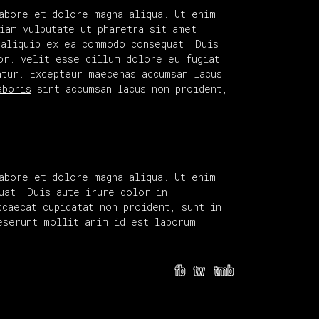
abore et dolore magna aliqua. Ut enim
iam vulputate ut pharetra sit amet
 aliquip ex ea commodo consequat. Duis
or. velit esse cillum dolore eu fugiat
atur. Excepteur maecenas accumsan lacus
aboris
sint accumsan lacus non proident,
abore et dolore magna aliqua. Ut enim
uat. Duis aute irure dolor in
ccaecat cupidatat non proident, sunt in
eserunt mollit anim id est laborum
fb
tw
tmb