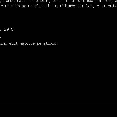
, consectetur adipiscing elit. In ut ullamcorper leo, 
tetur adipiscing elit. In ut ullamcorper leo, eget euis
, 2019
.
cing elit natoque penatibus!