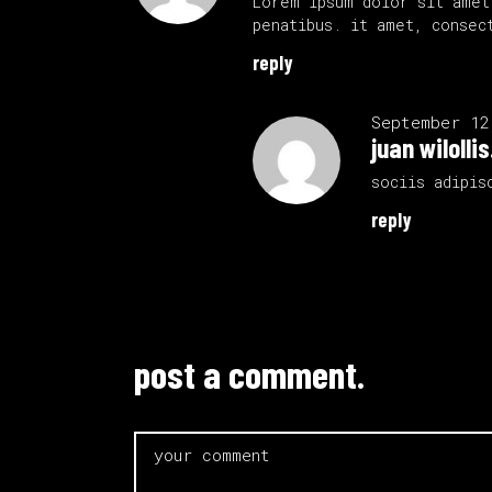
Lorem ipsum dolor sit amet
penatibus. it amet, consec
reply
September 12
juan wilollis
sociis adipis
reply
post a comment.