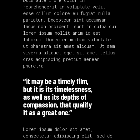
Duis aute irure dolor in
reprehenderit in voluptate velit
esse cillum dolore eu fugiat nulla
pariatur. Excepteur sint accumsan
lacus non proident, sunt in culpa qui
lorem ipsum
mollit anim id est
laborum. Donec enim diam vulputate
ut pharetra sit amet aliquam. Ut sem
viverra aliquet eget sit amet tellus
cras adipiscing pretium aenean
pharetra.
“it may be a timely film,
but it is its timelessness,
as well as its depths of
compassion, that qualify
it as a great one.”
Lorem ipsum dolor sit amet,
consectetur adipiscing elit, sed do